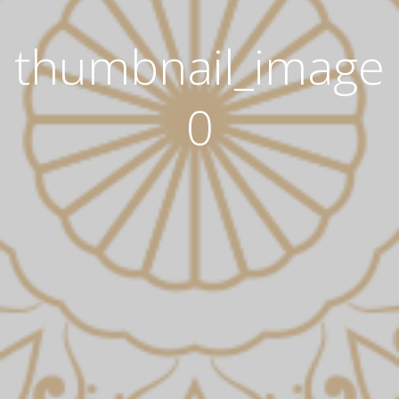
thumbnail_image
0