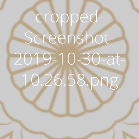
cropped-
Screenshot-
2019-10-30-at-
10.26.58.png