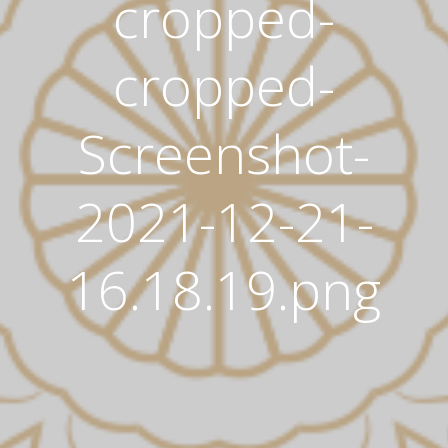
cropped-
cropped-
Screenshot-
2021-12-21-
16.18.19.png