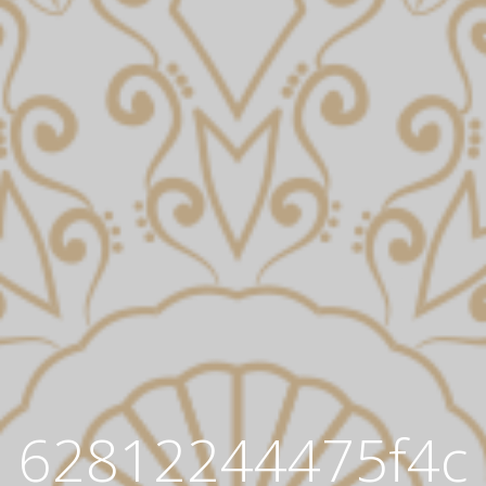
62812244475f4c