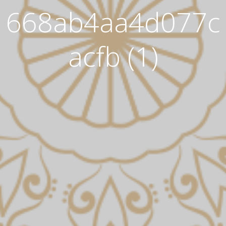
668ab4aa4d077c
acfb (1)